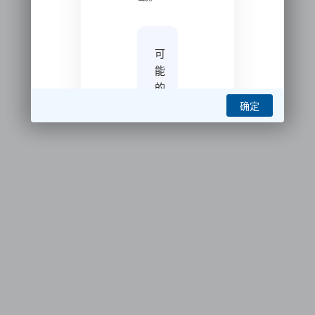
可
能
的
原
确定
因：
•
检
测
到
非
正
常
用
户
访
问