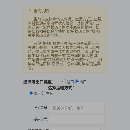
查询说明:
当前仅支持查询以水运、空运方式进出境
的货物通关全流程状态信息，其他运输方式
的通关全流程状态查询功能尚在优化中，如
需获取相关信息可使用"舱单状态查询"和"报
关单状态查询"功能。
可单独使用
报关单号/统一编号
或
提运单
号
进行查询。同时录入报关单号和提运单号
时，仅以报关单号作为查询条件。水运时运
输工具代码须与航班/航次号同时输入查询，
空运航班/航次号格式为航班号/航班时间，如
填写空运航班/航次号，必须同时填写提运单
号。
选择进出口类型：
进口
出口
选择运输方式：
水运
空运
报关单号:
提运单号: