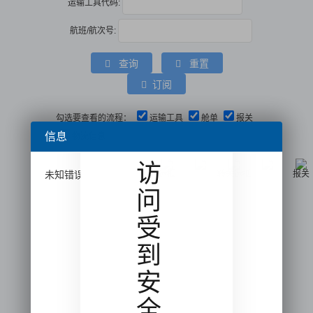
运输工具代码:
航班/航次号:
查询
重置
订阅
勾选要查看的流程：
运输工具
舱单
报关
信息
物流信息
访
未知错误类型,
运抵
转关运抵
报关
问
应用安全防护系统
受
到
安
全